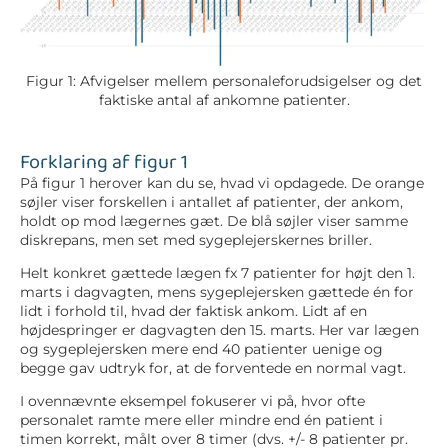
Figur 1: Afvigelser mellem personaleforudsigelser og det
faktiske antal af ankomne patienter.
Forklaring af figur 1
På figur 1 herover kan du se, hvad vi opdagede. De orange
søjler viser forskellen i antallet af patienter, der ankom,
holdt op mod lægernes gæt. De blå søjler viser samme
diskrepans, men set med sygeplejerskernes briller.
Helt konkret gættede lægen fx 7 patienter for højt den 1.
marts i dagvagten, mens sygeplejersken gættede én for
lidt i forhold til, hvad der faktisk ankom. Lidt af en
højdespringer er dagvagten den 15. marts. Her var lægen
og sygeplejersken mere end 40 patienter uenige og
begge gav udtryk for, at de forventede en normal vagt.
I ovennævnte eksempel fokuserer vi på, hvor ofte
personalet ramte mere eller mindre end én patient i
timen korrekt, målt over 8 timer (dvs. +/- 8 patienter pr.