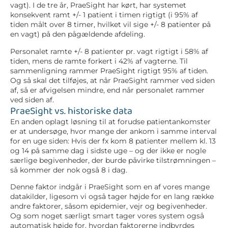
vagt). I de tre år, PraeSight har kørt, har systemet
konsekvent ramt +/- 1 patient i timen rigtigt (i 95% af
tiden målt over 8 timer, hvilket vil sige +/- 8 patienter på
en vagt) på den pågældende afdeling.
Personalet ramte +/- 8 patienter pr. vagt rigtigt i 58% af
tiden, mens de ramte forkert i 42% af vagterne. Til
sammenligning rammer PraeSight rigtigt 95% af tiden.
Og så skal det tilføjes, at når PraeSight rammer ved siden
af, så er afvigelsen mindre, end når personalet rammer
ved siden af.
PraeSight vs. historiske data
En anden oplagt løsning til at forudse patientankomster
er at undersøge, hvor mange der ankom i samme interval
for en uge siden: Hvis der fx kom 8 patienter mellem kl. 13
og 14 på samme dag i sidste uge – og der ikke er nogle
særlige begivenheder, der burde påvirke tilstrømningen –
så kommer der nok også 8 i dag.
Denne faktor indgår i PraeSight som en af vores mange
datakilder, ligesom vi også tager højde for en lang række
andre faktorer, såsom epidemier, vejr og begivenheder.
Og som noget særligt smart tager vores system også
automatisk højde for, hvordan faktorerne indbyrdes