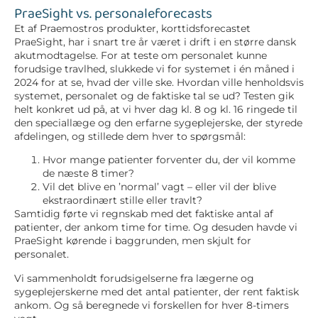
PraeSight vs. personaleforecasts
Et af Praemostros produkter, korttidsforecastet
PraeSight, har i snart tre år været i drift i en større dansk
akutmodtagelse. For at teste om personalet kunne
forudsige travlhed, slukkede vi for systemet i én måned i
2024 for at se, hvad der ville ske. Hvordan ville henholdsvis
systemet, personalet og de faktiske tal se ud? Testen gik
helt konkret ud på, at vi hver dag kl. 8 og kl. 16 ringede til
den speciallæge og den erfarne sygeplejerske, der styrede
afdelingen, og stillede dem hver to spørgsmål:
Hvor mange patienter forventer du, der vil komme
de næste 8 timer?
Vil det blive en ’normal’ vagt – eller vil der blive
ekstraordinært stille eller travlt?
Samtidig førte vi regnskab med det faktiske antal af
patienter, der ankom time for time. Og desuden havde vi
PraeSight kørende i baggrunden, men skjult for
personalet.
Vi sammenholdt forudsigelserne fra lægerne og
sygeplejerskerne med det antal patienter, der rent faktisk
ankom. Og så beregnede vi forskellen for hver 8-timers