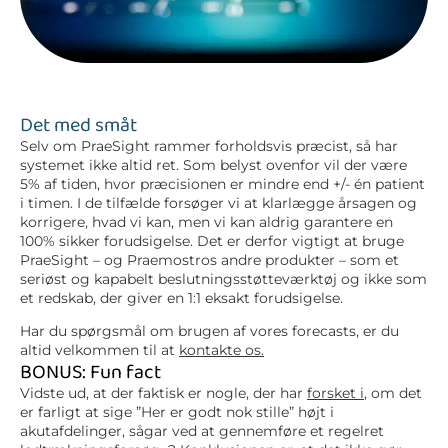
Det med småt
Selv om PraeSight rammer forholdsvis præcist, så har
systemet ikke altid ret. Som belyst ovenfor vil der være
5% af tiden, hvor præcisionen er mindre end +/- én patient
i timen. I de tilfælde forsøger vi at klarlægge årsagen og
korrigere, hvad vi kan, men vi kan aldrig garantere en
100% sikker forudsigelse. Det er derfor vigtigt at bruge
PraeSight – og Praemostros andre produkter – som et
seriøst og kapabelt beslutningsstøtteværktøj og ikke som
et redskab, der giver en 1:1 eksakt forudsigelse.
Har du spørgsmål om brugen af vores forecasts, er du
altid velkommen til at
kontakte os.
BONUS: Fun fact
Vidste ud, at der faktisk er nogle, der har
forsket i
, om det
er farligt at sige ”Her er godt nok stille” højt i
akutafdelinger, sågar ved at gennemføre et regelret