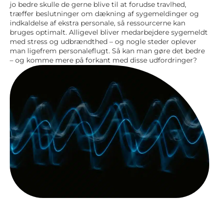
jo bedre skulle de gerne blive til at forudse travlhed,
træffer beslutninger om dækning af sygemeldinger og
indkaldelse af ekstra personale, så ressourcerne kan
bruges optimalt. Alligevel bliver medarbejdere sygemeldt
med stress og udbrændthed – og nogle steder oplever
man ligefrem personaleflugt. Så kan man gøre det bedre
– og komme mere på forkant med disse udfordringer?