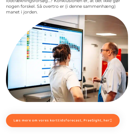
lodtrækningsforsøg…? Konklusionen er, at det ikke gør
nogen forskel. Så overtro er (i denne sammenhæng)
manet i jorden.
Læs mere om vores korttidsforecast, PraeSight, her