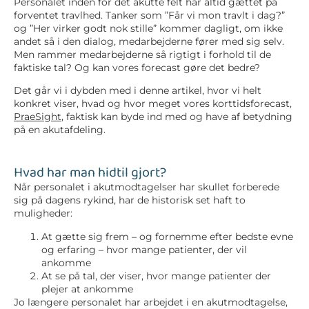
Personalet inden for det akutte felt har altid gættet på
forventet travlhed. Tanker som ”Får vi mon travlt i dag?”
og ”Her virker godt nok stille” kommer dagligt, om ikke
andet så i den dialog, medarbejderne fører med sig selv.
Men rammer medarbejderne så rigtigt i forhold til de
faktiske tal? Og kan vores forecast gøre det bedre?
Det går vi i dybden med i denne artikel, hvor vi helt
konkret viser, hvad og hvor meget vores korttidsforecast,
PraeSight
, faktisk kan byde ind med og have af betydning
på en akutafdeling.
Hvad har man hidtil gjort?
Når personalet i akutmodtagelser har skullet forberede
sig på dagens rykind, har de historisk set haft to
muligheder:
At gætte sig frem – og fornemme efter bedste evne
og erfaring – hvor mange patienter, der vil
ankomme
At se på tal, der viser, hvor mange patienter der
plejer at ankomme
Jo længere personalet har arbejdet i en akutmodtagelse,