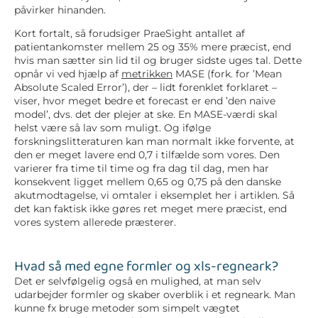
påvirker hinanden.
Kort fortalt, så forudsiger PraeSight antallet af
patientankomster mellem 25 og 35% mere præcist, end
hvis man sætter sin lid til og bruger sidste uges tal. Dette
opnår vi ved hjælp af
metrikken
MASE (fork. for ’Mean
Absolute Scaled Error’), der – lidt forenklet forklaret –
viser, hvor meget bedre et forecast er end ’den naive
model’, dvs. det der plejer at ske. En MASE-værdi skal
helst være så lav som muligt. Og ifølge
forskningslitteraturen kan man normalt ikke forvente, at
den er meget lavere end 0,7 i tilfælde som vores. Den
varierer fra time til time og fra dag til dag, men har
konsekvent ligget mellem 0,65 og 0,75 på den danske
akutmodtagelse, vi omtaler i eksemplet her i artiklen. Så
det kan faktisk ikke gøres ret meget mere præcist, end
vores system allerede præsterer.
Hvad så med egne formler og xls-regneark?
Det er selvfølgelig også en mulighed, at man selv
udarbejder formler og skaber overblik i et regneark. Man
kunne fx bruge metoder som simpelt vægtet